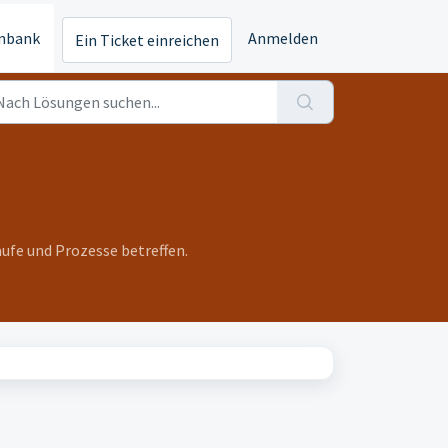
nbank
Anmelden
Ein Ticket einreichen
äufe und Prozesse betreffen.