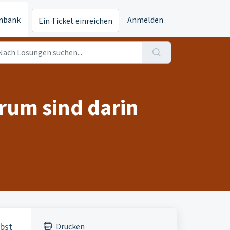
nbank
Anmelden
Ein Ticket einreichen
arum sind darin
lbst
Drucken