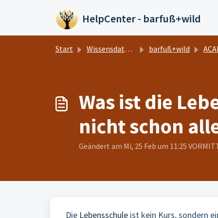
Zum hauptsächlichen Inhalt gehen
HelpCenter - barfuß+wild
Start
Wissensdatenbank
barfuß+wild
ACA
Was ist die Leb
nicht schon all
Geändert am Mi, 25 Feb um 11:25 VORMI
Die
Lebensschule
ist kein Kurs, sondern ei