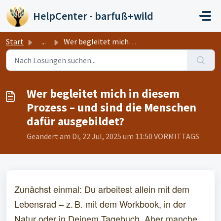
Zum hauptsächlichen Inhalt gehen
HelpCenter - barfuß+wild
Start
...
Wer begleitet mich in diesem Prozess – und sind die Mensc...
Wer begleitet mich in diesem
Prozess – und sind die Menschen
dafür ausgebildet?
Geändert am Di, 22 Jul, 2025 um 11:50 VORMITTAGS
Zunächst einmal: Du arbeitest allein mit dem
Lebensrad – z. B. mit dem Workbook, in der
Natur oder in Deinem Tagebuch. Aber manche