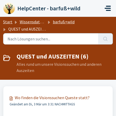
Zum hauptsächlichen Inhalt gehen
HelpCenter - barfuß+wild
Start
Wissensdatenbank
barfuß+wild
QUEST und AUSZEITEN
QUEST und AUSZEITEN (6)
Alles rund um unsere Visionssuchen und anderen
Auszeiten
Wo finden die Visionssuchen Queste statt?
Geändert am Di, 3 Mär um 3:31 NACHMITTAGS