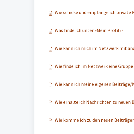
Wie schicke und empfange ich private
Was finde ich unter »Mein Profil«?
Wie kann ich mich im Netzwerk mit a
Wie finde ich im Netzwerk eine Gruppe
Wie kann ich meine eigenen Beiträge
Wie erhalte ich Nachrichten zu neuen
Wie komme ich zu den neuen Beiträge