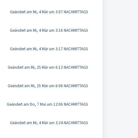
Geändert am Mi, 4 Mär um 3:07 NACHMITTAGS
Geändert am Mi, 4 Mär um 3:16 NACHMITTAGS
Geändert am Mi, 4 Mär um 3:17 NACHMITTAGS
Geändert am Mi, 25 Mär um 6:12 NACHMITTAGS
Geändert am Mi, 25 Mär um 6:06 NACHMITTAGS
Geändert am Do, 7 Mai um 12:06 NACHMITTAGS
Geändert am Mi, 4 Mär um 3:24 NACHMITTAGS