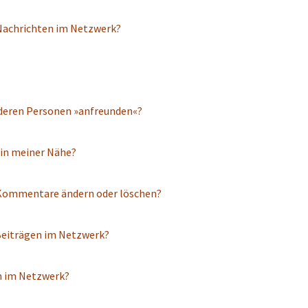
 Nachrichten im Netzwerk?
nderen Personen »anfreunden«?
 in meiner Nähe?
/Kommentare ändern oder löschen?
 Beiträgen im Netzwerk?
n im Netzwerk?