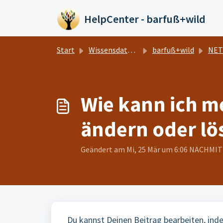
Zum hauptsächlichen Inhalt gehen
HelpCenter - barfuß+wild
Start
Wissensdatenbank
barfuß+wild
NET
Wie kann ich m
ändern oder lö
Geändert am Mi, 25 Mär um 6:06 NACHMI
Du kannst Deinen Beitrag bearbeiten, ind