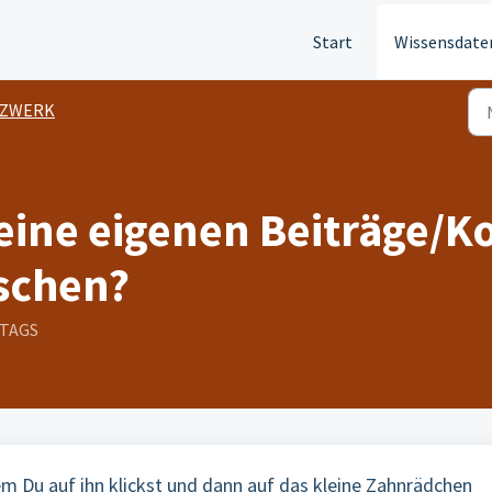
Start
Wissensdate
ZWERK
eine eigenen Beiträge/
schen?
TTAGS
em Du auf ihn klickst und dann auf das kleine Zahnrädchen