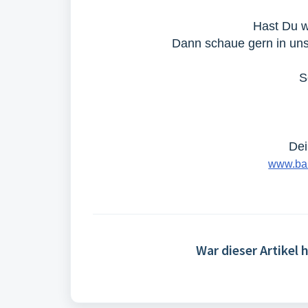
Hast Du w
Dann schaue gern in u
S
Dei
www.bar
War dieser Artikel h