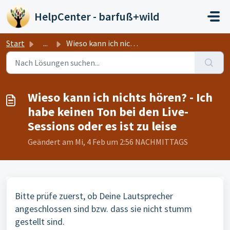
Zum hauptsächlichen Inhalt gehen
HelpCenter - barfuß+wild
Start
...
Wieso kann ich nichts hören? - Ich habe keinen Ton bei d...
Wieso kann ich nichts hören? - Ich
habe keinen Ton bei den Live-
Sessions oder es ist zu leise
Geändert am Mi, 4 Feb um 2:56 NACHMITTAGS
Bitte prüfe zuerst, ob Deine Lautsprecher
angeschlossen sind bzw. dass sie nicht stumm
gestellt sind.