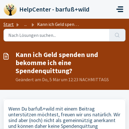
Zum hauptsächlichen Inhalt gehen
HelpCenter - barfuß+wild
Start
...
Kann ich Geld spenden und bekomme ich eine Spendenquittung?
Kann ich Geld spenden und
bekomme ich eine
Spendenquittung?
Geändert am Do, 5 Mär um 12:23 NACHMITTAGS
Wenn Du barfuß+wild mit einem Beitrag
unterstützen möchtest, freuen wir uns natürlich. Wir
sind aber (noch) nicht als gemeinnützig anerkannt
und können daher keine Spendenquittung