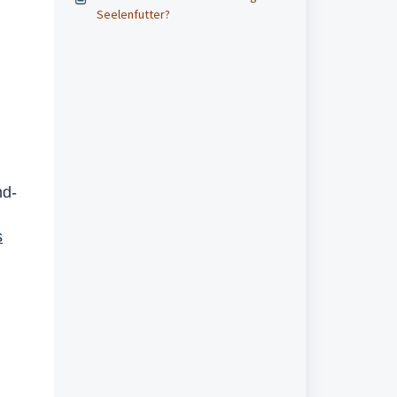
Seelenfutter?
nd-
s