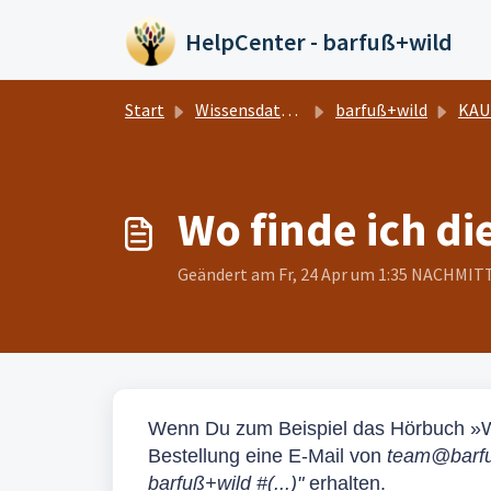
Zum hauptsächlichen Inhalt gehen
HelpCenter - barfuß+wild
Start
Wissensdatenbank
barfuß+wild
KAU
Wo finde ich d
Geändert am Fr, 24 Apr um 1:35 NACHMIT
Wenn Du zum Beispiel das Hörbuch »
W
Bestellung eine E-Mail von
team@barfu
barfuß+wild #(...)"
erhalten.