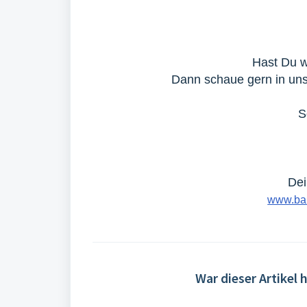
Hast Du w
Dann schaue gern in u
S
Dei
www.bar
War dieser Artikel h