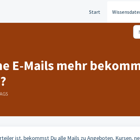
Start
Wissensdate
ne E-Mails mehr bekomm
?
TAGS
teiler ist, bekommst Du alle Mails zu Angeboten, Kursen, n