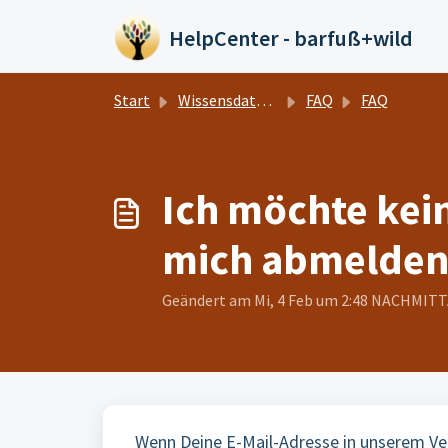
Zum hauptsächlichen Inhalt gehen
HelpCenter - barfuß+wild
Start
Wissensdatenbank
FAQ
FAQ
Ich möchte kei
mich abmelden
Geändert am Mi, 4 Feb um 2:48 NACHMIT
Wenn Deine E-Mail-Adresse in unserem Ver