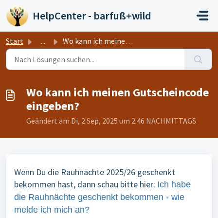
Zum hauptsächlichen Inhalt gehen
HelpCenter - barfuß+wild
Start
...
Wo kann ich meinen Gutscheincode eingeben?
Wo kann ich meinen Gutscheincode
eingeben?
Geändert am Di, 2 Sep, 2025 um 2:46 NACHMITTAGS
Wenn Du die Rauhnächte 2025/26 geschenkt
bekommen hast, dann schau bitte hier:
Ich habe
die Rauhnächte geschenkt bekommen - wie
melde ich mich an?