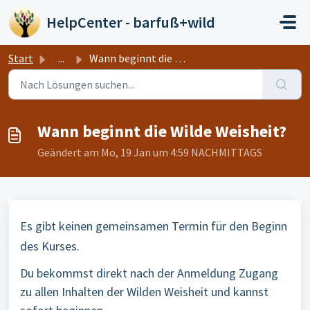
Zum hauptsächlichen Inhalt gehen
HelpCenter - barfuß+wild
Start
...
Wann beginnt die Wilde Weisheit?
Wann beginnt die Wilde Weisheit?
Geändert am Mo, 19 Jan um 4:59 NACHMITTAGS
Es gibt keinen gemeinsamen Termin für den Beginn
des Kurses.
Du bekommst direkt nach der Anmeldung Zugang
zu allen Inhalten der
Wilden
Weisheit
und kannst