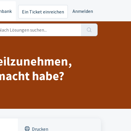
nbank
Anmelden
Ein Ticket einreichen
teilzunehmen,
macht habe?
Drucken