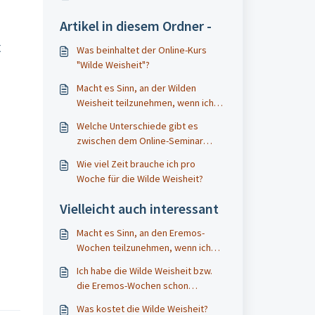
Artikel in diesem Ordner -
t
Was beinhaltet der Online-Kurs
"Wilde Weisheit"?
Macht es Sinn, an der Wilden
Weisheit teilzunehmen, wenn ich
schon die Eremos-Wochen
Welche Unterschiede gibt es
gemacht habe?
zwischen dem Online-Seminar
"Wilde Weisheit" und den "Eremos-
Wie viel Zeit brauche ich pro
Wochen"?
Woche für die Wilde Weisheit?
Vielleicht auch interessant
Macht es Sinn, an den Eremos-
Wochen teilzunehmen, wenn ich
schon am Seminar Wilde Weisheit
Ich habe die Wilde Weisheit bzw.
teilgenommen habe?
die Eremos-Wochen schon
gemacht - ist es sinnvoll, auch
Was kostet die Wilde Weisheit?