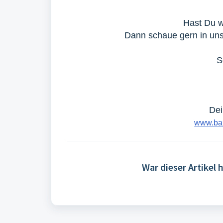
Hast Du w
Dann schaue gern in u
S
Dei
www.bar
War dieser Artikel h