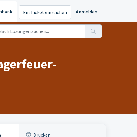
nbank
Anmelden
Ein Ticket einreichen
agerfeuer-
e
Drucken