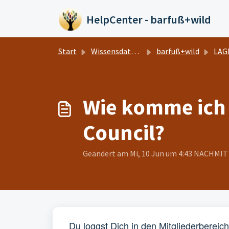
Zum hauptsächlichen Inhalt gehen
HelpCenter - barfuß+wild
Start
Wissensdatenbank
barfuß+wild
LAGER
Wie komme ich 
Council?
Geändert am Mi, 10 Jun um 4:43 NACHMI
Du loggst Dich in den Mitgliederbereic