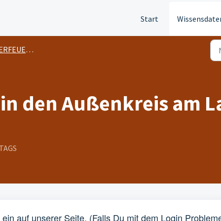
Start
Wissensdate
FEUER-ABO
in den Außenkreis am L
TTAGS
h ein auf unserer Seite. (Falls Du mit dem Login Problem