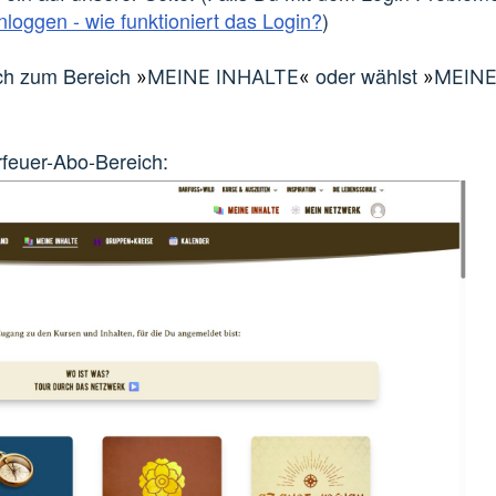
nloggen - wie funktioniert das Login?
)
ch zum Bereich
oder wählst
»
MEINE INHALTE
«
»
MEIN
rfeuer-Abo-Bereich: