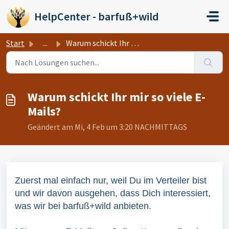
Zum hauptsächlichen Inhalt gehen
HelpCenter - barfuß+wild
Start
...
Warum schickt Ihr mir so viele E-Mails?
Warum schickt Ihr mir so viele E-
Mails?
Geändert am Mi, 4 Feb um 3:20 NACHMITTAGS
Zuerst mal einfach nur, weil Du im Verteiler bist
und wir davon ausgehen, dass Dich interessiert,
was wir bei barfuß+wild anbieten.