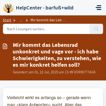
Zum hauptsächlichen Inhalt gehen
HelpCenter - barfuß+wild
Start
...
Mir kommt das Lebensrad unkonkret und vage vor - ich habe...
Mir kommt das Lebensrad
unkonkret und vage vor - ich habe
Schwierigkeiten, zu verstehen, wie
es mir konkret helfen soll?
Geändert am Di, 22 Jul, 2025 um 11:49 VORMITTAGS
Vielleicht wirkt es anfangs so – gerade wenn
man »klare Antworten« sucht. Aber das