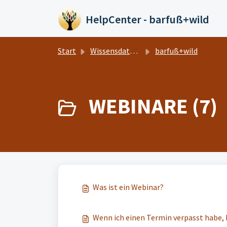
Zum hauptsächlichen Inhalt gehen
HelpCenter - barfuß+wild
Start
Wissensdatenbank
barfuß+wild
WEBINARE (7)
Was ist ein Webinar?
Wenn ich einen Termin verpasst habe,