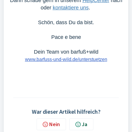
Dann schaue gern in unserem
HelpCenter
nach
oder
kontaktiere uns
.
Schön, dass Du da bist.
Pace e bene
Dein Team von barfuß+wild
www.barfuss-und-wild.de/unterstuetzen
War dieser Artikel hilfreich?
Nein
Ja