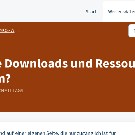
Start
Wissensdate
S-WOCHEN
ie Downloads und Ressou
n?
NACHMITTAGS
 auf einer eigenen Seite, die nur zugänglich ist für