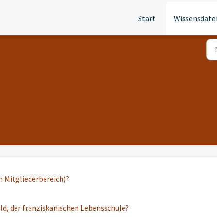
Start
Wissensdate
 Mitgliederbereich)?
ild, der franziskanischen Lebensschule?