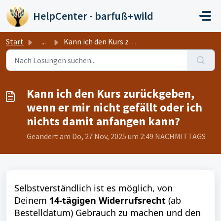
Zum hauptsächlichen Inhalt gehen
HelpCenter - barfuß+wild
Start
...
Kann ich den Kurs zurückgeben, wenn er mir nicht gefällt ...
Kann ich den Kurs zurückgeben,
wenn er mir nicht gefällt oder ich
nichts damit anfangen kann?
Geändert am Do, 27 Nov, 2025 um 2:49 NACHMITTAGS
Selbstverständlich ist es möglich, von
Deinem
14-tägigen Widerrufsrecht
(ab
Bestelldatum) Gebrauch zu machen und den