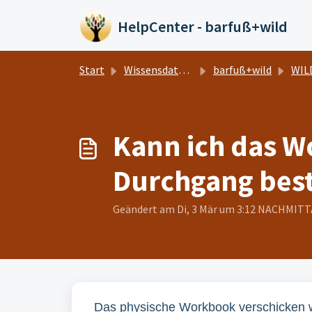
Zum hauptsächlichen Inhalt gehen
HelpCenter - barfuß+wild
Start
Wissensdatenbank
barfuß+wild
WILDE
Kann ich das W
Durchgang best
Geändert am Di, 3 Mär um 3:12 NACHMIT
Das physische Workbook verschicken w