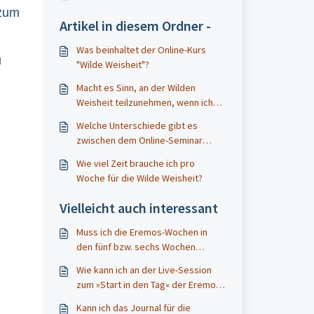
 zum
Artikel in diesem Ordner -
Was beinhaltet der Online-Kurs
u
"Wilde Weisheit"?
Macht es Sinn, an der Wilden
Weisheit teilzunehmen, wenn ich
schon die Eremos-Wochen
Welche Unterschiede gibt es
gemacht habe?
zwischen dem Online-Seminar
"Wilde Weisheit" und den "Eremos-
Wie viel Zeit brauche ich pro
Wochen"?
Woche für die Wilde Weisheit?
Vielleicht auch interessant
Muss ich die Eremos-Wochen in
den fünf bzw. sechs Wochen
schaffen oder kann ich mir Zeit
Wie kann ich an der Live-Session
lassen?
zum »Start in den Tag« der Eremos-
Wochen teilnehmen?
Kann ich das Journal für die