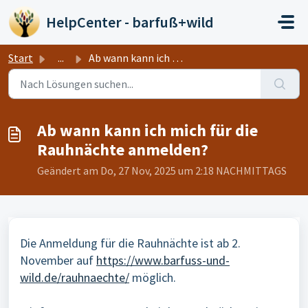
Zum hauptsächlichen Inhalt gehen
HelpCenter - barfuß+wild
Start
...
Ab wann kann ich mich für die Rauhnächte anmelden?
Ab wann kann ich mich für die
Rauhnächte anmelden?
Geändert am Do, 27 Nov, 2025 um 2:18 NACHMITTAGS
Die Anmeldung für die Rauhnächte ist ab 2.
November auf
https://www.barfuss-und-
wild.de/rauhnaechte/
möglich.