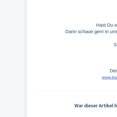
Hast Du w
Dann schaue gern in u
S
Dei
www.bar
War dieser Artikel h