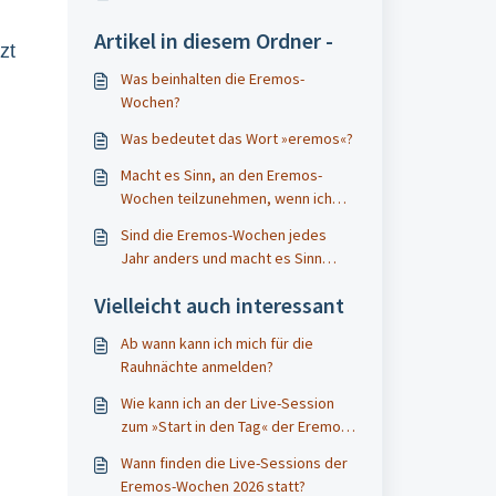
Artikel in diesem Ordner -
zt
Was beinhalten die Eremos-
Wochen?
Was bedeutet das Wort »eremos«?
Macht es Sinn, an den Eremos-
Wochen teilzunehmen, wenn ich
schon am Seminar Wilde Weisheit
Sind die Eremos-Wochen jedes
teilgenommen habe?
Jahr anders und macht es Sinn
noch einmal teilzunehmen?
Vielleicht auch interessant
Ab wann kann ich mich für die
Rauhnächte anmelden?
Wie kann ich an der Live-Session
zum »Start in den Tag« der Eremos-
Wochen teilnehmen?
Wann finden die Live-Sessions der
Eremos-Wochen 2026 statt?