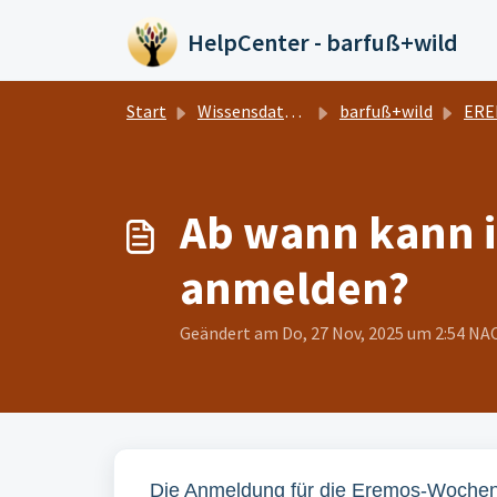
Zum hauptsächlichen Inhalt gehen
HelpCenter - barfuß+wild
Start
Wissensdatenbank
barfuß+wild
EREMO
Ab wann kann i
anmelden?
Geändert am Do, 27 Nov, 2025 um 2:54 
Die Anmeldung für die Eremos-Wochen i