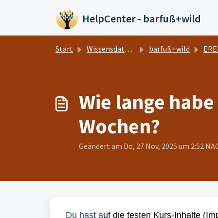
Zum hauptsächlichen Inhalt gehen
HelpCenter - barfuß+wild
Start
Wissensdatenbank
barfuß+wild
EREMO
Wie lange habe 
Wochen?
Geändert am Do, 27 Nov, 2025 um 2:52 
Du hast a
uf die festen Kurs-Inhalte (