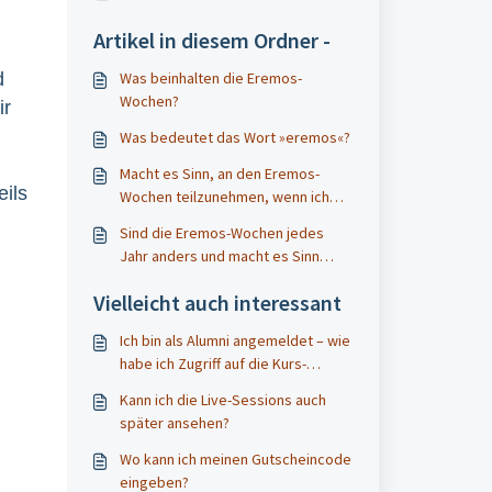
Artikel in diesem Ordner -
d
Was beinhalten die Eremos-
Wochen?
ir
Was bedeutet das Wort »eremos«?
Macht es Sinn, an den Eremos-
ils
Wochen teilzunehmen, wenn ich
schon am Seminar Wilde Weisheit
Sind die Eremos-Wochen jedes
teilgenommen habe?
Jahr anders und macht es Sinn
noch einmal teilzunehmen?
Vielleicht auch interessant
Ich bin als Alumni angemeldet – wie
habe ich Zugriff auf die Kurs-
Inhalte?
Kann ich die Live-Sessions auch
später ansehen?
Wo kann ich meinen Gutscheincode
eingeben?