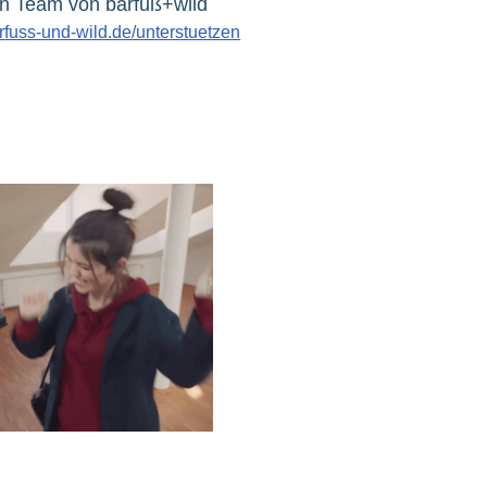
n Team von barfuß+wild
fuss-und-wild.de/unterstuetzen