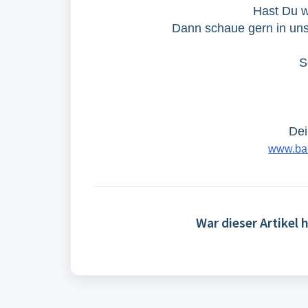
Hast Du w
Dann schaue gern in u
S
Dei
www.bar
War dieser Artikel h