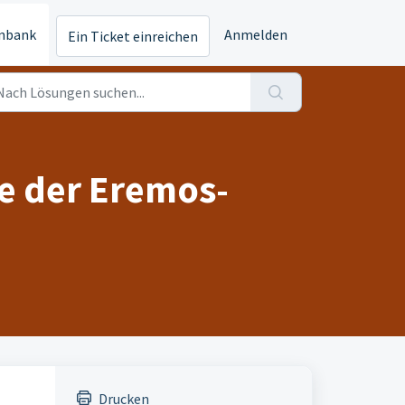
nbank
Anmelden
Ein Ticket einreichen
te der Eremos-
Drucken